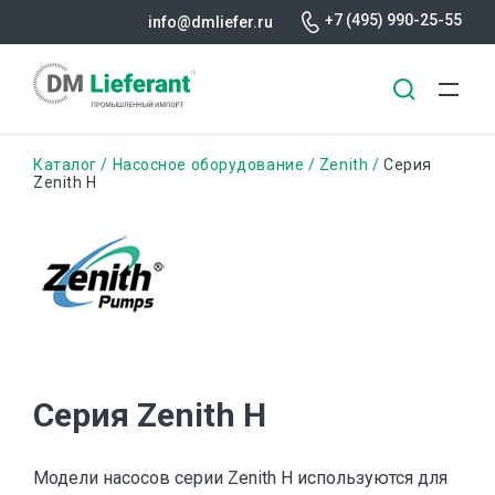
+7 (495) 990-25-55
info@dmliefer.ru
Перейти
Строка
Каталог
Насосное оборудование
Zenith
Серия
к
Zenith H
основному
навигации
содержанию
Серия Zenith H
Модели насосов серии Zenith H используются для