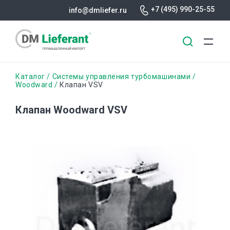
+7 (495) 990-25-55
info@dmliefer.ru
Перейти
Строка
Каталог
Системы управления турбомашинами
к
Woodward
Клапан VSV
основному
навигации
содержанию
Клапан Woodward VSV