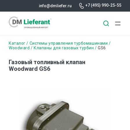
+7 (495) 990-25-55
info@dmliefer.ru
Перейти
Строка
Каталог
Системы управления турбомашинами
к
Woodward
Клапаны для газовых турбин
GS6
основному
навигации
содержанию
Газовый топливный клапан
Woodward GS6