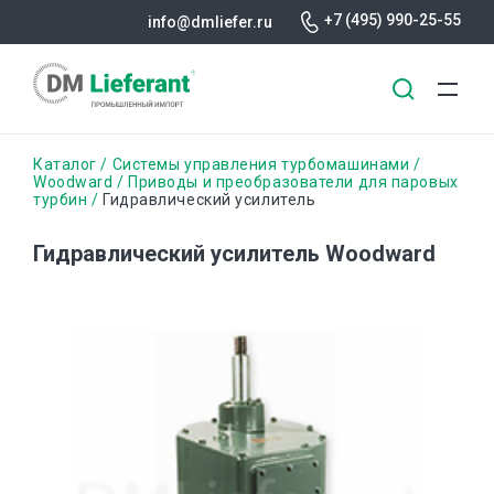
+7 (495) 990-25-55
info@dmliefer.ru
Перейти
Строка
Каталог
Системы управления турбомашинами
к
Woodward
Приводы и преобразователи для паровых
турбин
Гидравлический усилитель
основному
навигации
содержанию
Гидравлический усилитель Woodward