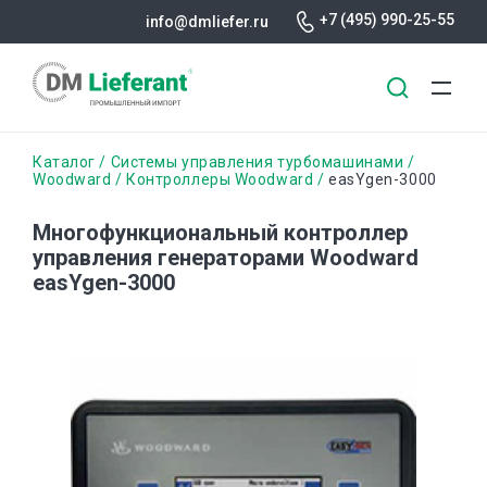
+7 (495) 990-25-55
info@dmliefer.ru
Перейти
Строка
Каталог
Системы управления турбомашинами
к
Woodward
Контроллеры Woodward
easYgen-3000
основному
навигации
содержанию
Многофункциональный контроллер
управления генераторами Woodward
easYgen-3000