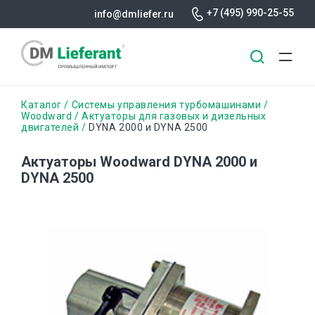
+7 (495) 990-25-55
info@dmliefer.ru
Перейти
Строка
Каталог
Системы управления турбомашинами
к
Woodward
Актуаторы для газовых и дизельных
двигателей
DYNA 2000 и DYNA 2500
основному
навигации
содержанию
Актуаторы Woodward DYNA 2000 и
DYNA 2500