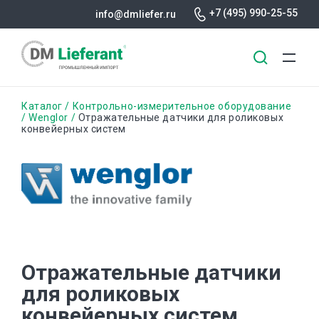
+7 (495) 990-25-55
info@dmliefer.ru
Перейти
Строка
Каталог
Контрольно-измерительное оборудование
к
Wenglor
Отражательные датчики для роликовых
конвейерных систем
основному
навигации
содержанию
Отражательные датчики
для роликовых
конвейерных систем