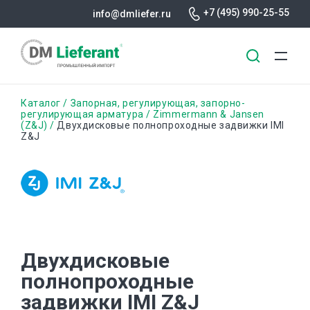
+7 (495) 990-25-55
info@dmliefer.ru
Перейти
Строка
Каталог
Запорная, регулирующая, запорно-
к
регулирующая арматура
Zimmermann & Jansen
(Z&J)
Двухдисковые полнопроходные задвижки IMI
основному
навигации
Z&J
содержанию
Двухдисковые
полнопроходные
задвижки IMI Z&J