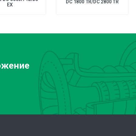
DC 1800 TR/DC 2800 TR
EX
ожение