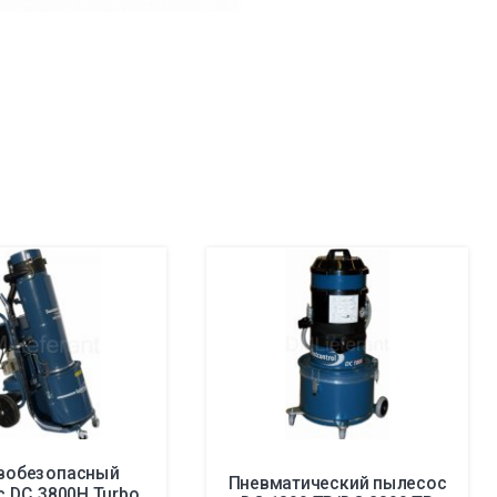
вобезопасный
Пневматический пылесос
 DC 3800H Turbo