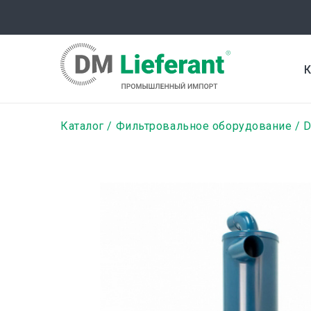
Перейти
к
основному
содержанию
К
Строка
Каталог
Фильтровальное оборудование
D
навигации