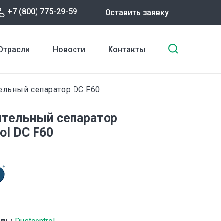
+7 (800) 775-29-59
Оставить заявку
Введите
Отрасли
Новости
Контакты
ключевы
слова
для
льный сепаратор DC F60
поиска
тельный сепаратор
ol DC F60
ль:
Dustcontrol