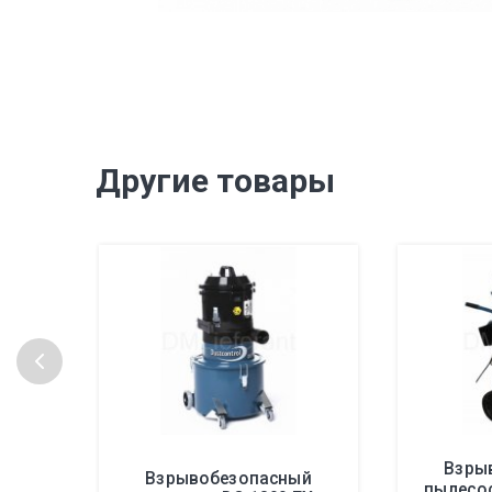
Другие товары
Взры
Взрывобезопасный
пылесос