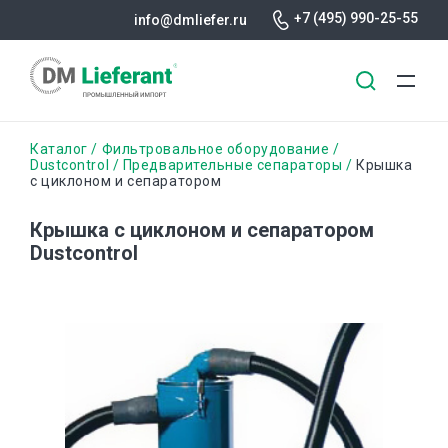
+7 (495) 990-25-55
info@dmliefer.ru
Перейти
Строка
Каталог
Фильтровальное оборудование
к
Dustcontrol
Предварительные сепараторы
Крышка
с циклоном и сепаратором
основному
навигации
содержанию
Крышка с циклоном и сепаратором
Dustcontrol