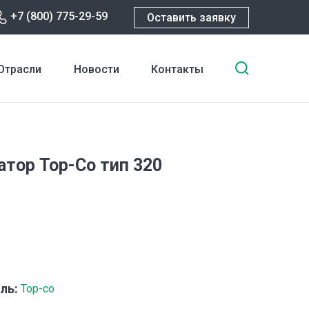
+7 (800) 775-29-59
Оставить заявку
Введите
Отрасли
Новости
Контакты
ключевы
слова
для
поиска
атор Тор-Со тип 320
ль:
Top-co