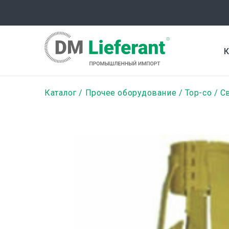
Перейти
к
основному
содержанию
К
Строка
Каталог
Прочее оборудование
Top-co
С
навигации