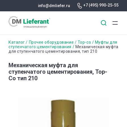
+7 (495) 990-25-55
info@dmliefer.ru
Перейти
Строка
Каталог
Прочее оборудование
Top-co
Муфты для
к
ступенчатого цементирования
Механическая муфта
для ступенчатого цементирования, тип 210
основному
навигации
содержанию
Механическая муфта для
ступенчатого цементирования, Тор-
Со тип 210