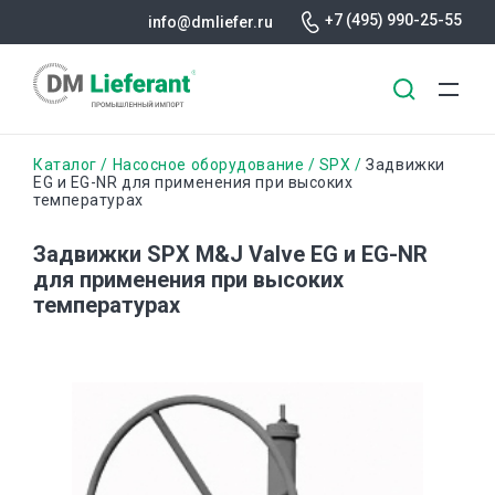
+7 (495) 990-25-55
info@dmliefer.ru
Перейти
Строка
Каталог
Насосное оборудование
SPX
Задвижки
к
EG и EG-NR для применения при высоких
температурах
основному
навигации
содержанию
Задвижки SPX M&J Valve EG и EG-NR
для применения при высоких
температурах