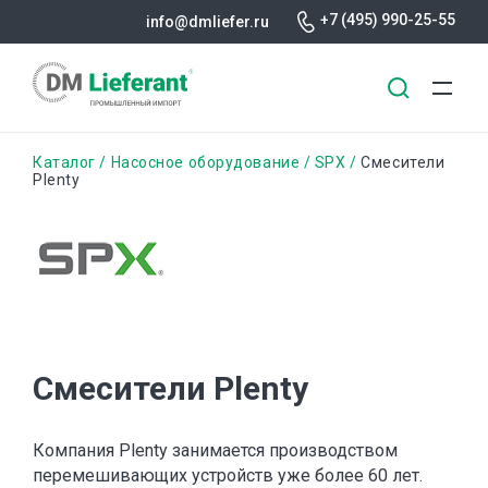
+7 (495) 990-25-55
info@dmliefer.ru
Перейти
Строка
Каталог
Насосное оборудование
SPX
Смесители
к
Plenty
основному
навигации
содержанию
Смесители Plenty
Компания Plenty занимается производством
перемешивающих устройств уже более 60 лет.