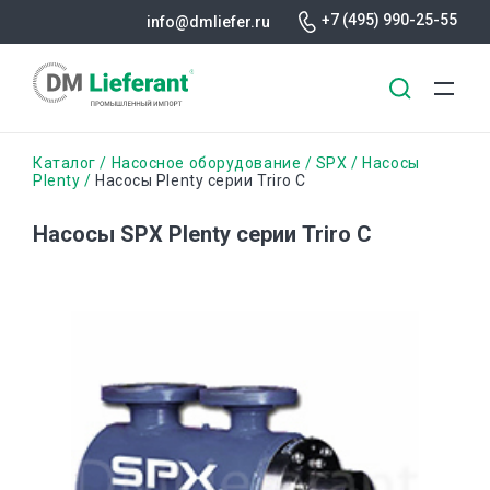
+7 (495) 990-25-55
info@dmliefer.ru
Перейти
Строка
Каталог
Насосное оборудование
SPX
Насосы
к
Plenty
Насосы Plenty серии Triro C
основному
навигации
содержанию
Насосы SPX Plenty серии Triro C