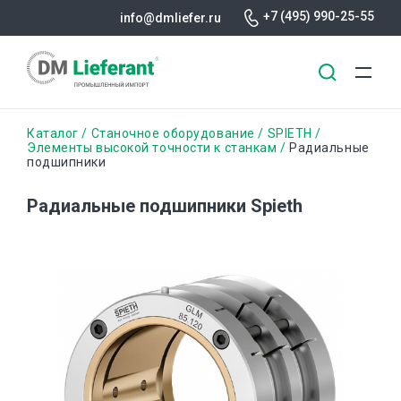
+7 (495) 990-25-55
info@dmliefer.ru
Перейти
Строка
Каталог
Станочное оборудование
SPIETH
к
Элементы высокой точности к станкам
Радиальные
подшипники
основному
навигации
содержанию
Радиальные подшипники Spieth