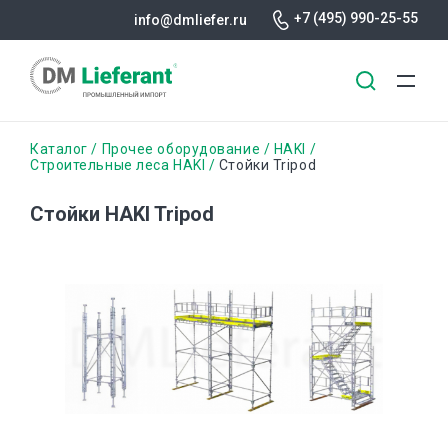
+7 (495) 990-25-55
info@dmliefer.ru
Перейти
Строка
Каталог
Прочее оборудование
HAKI
к
Строительные леса HAKI
Стойки Tripod
основному
навигации
содержанию
Стойки HAKI Tripod