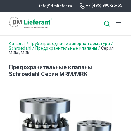
+7 (495) 990-25-55
info@dmliefer.ru
Перейти
Строка
Каталог
Трубопроводная и запорная арматура
к
Schroedahl
Предохранительные клапаны
Серия
MRM/MRK
основному
навигации
содержанию
Предохранительные клапаны
Schroedahl Серия MRM/MRK