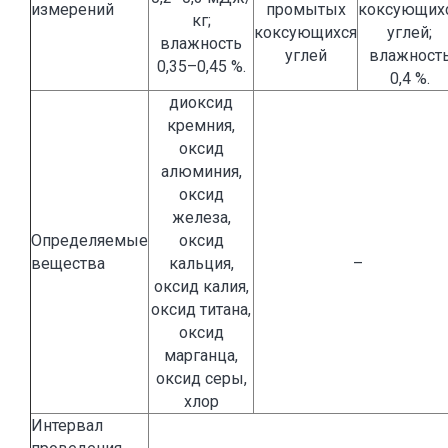
измерений
промытых
коксующих
кг;
коксующихся
углей;
влажность
углей
влажност
0,35–0,45 %.
0,4 %.
диоксид
кремния,
оксид
алюминия,
оксид
железа,
Определяемые
оксид
вещества
кальция,
–
оксид калия,
оксид титана,
оксид
марганца,
оксид серы,
хлор
Интервал