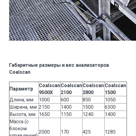
Габаритные размеры и вес анализаторов
Coalscan
Coalscan
Coalscan
Coalscan
Coalscan
Параметр
9500X
2100
2800
1500
Длина, мм
1000
600
850
1050
Ширина, мм
2150
1400
1500
6300
Высота, мм
1650
1150
1240
1400
Масса (с
блоком
2000
170
425
1285
управления),