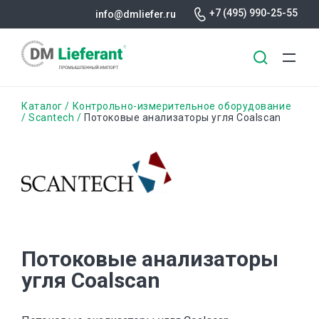
+7 (495) 990-25-55
info@dmliefer.ru
Перейти
Строка
Каталог
Контрольно-измерительное оборудование
к
Scantech
Потоковые анализаторы угля Coalscan
основному
навигации
содержанию
Потоковые анализаторы
угля Coalscan