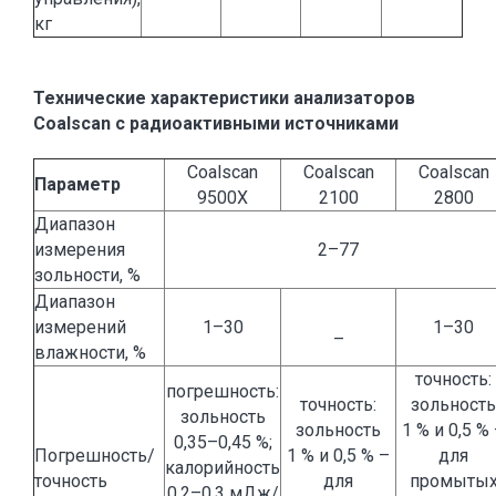
кг
Технические характеристики анализаторов
Coalscan с радиоактивными источниками
Coalscan
Coalscan
Coalscan
Параметр
9500X
2100
2800
Диапазон
измерения
2–77
зольности, %
Диапазон
измерений
1–30
1–30
–
влажности, %
точность:
погрешность:
точность:
зольность
зольность
зольность
1 % и 0,5 %
0,35–0,45 %;
Погрешность/
1 % и 0,5 % –
для
калорийность
точность
для
промыты
0,2–0,3 мДж/