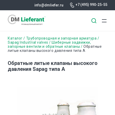
+7 (495) 990-25-55
info@dmliefer.ru
Перейти
Строка
Каталог
Трубопроводная и запорная арматура
к
Sapag Industrial valves
Шиберные задвижки,
запорные вентили и обратные клапаны
Обратные
основному
навигации
литые клапаны высокого давления типа А
содержанию
Обратные литые клапаны высокого
давления Sapag типа А