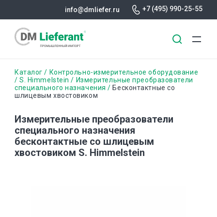
+7 (495) 990-25-55
info@dmliefer.ru
Перейти
Строка
Каталог
Контрольно-измерительное оборудование
к
S. Himmelstein
Измерительные преобразователи
специального назначения
Бесконтактные со
основному
навигации
шлицевым хвостовиком
содержанию
Измерительные преобразователи
специального назначения
бесконтактные со шлицевым
хвостовиком S. Himmelstein