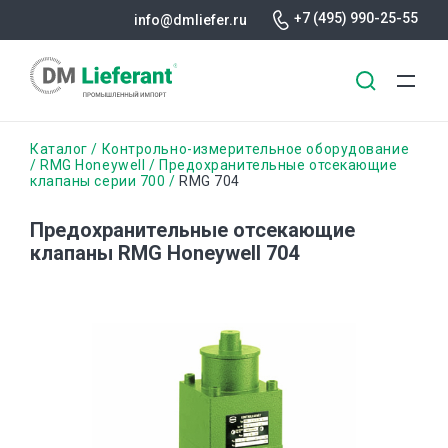
+7 (495) 990-25-55
info@dmliefer.ru
Перейти
Строка
Каталог
Контрольно-измерительное оборудование
к
RMG Honeywell
Предохранительные отсекающие
клапаны серии 700
RMG 704
основному
навигации
содержанию
Предохранительные отсекающие
клапаны RMG Honeywell 704