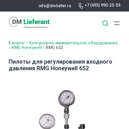
+7 (495) 990-25-55
info@dmliefer.ru
Перейти
Строка
Каталог
Контрольно-измерительное оборудование
к
RMG Honeywell
RMG 652
основному
навигации
содержанию
Пилоты для регулирования входного
давления RMG Honeywell 652