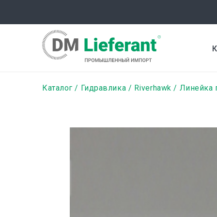
Перейти
к
основному
содержанию
К
Строка
Каталог
Гидравлика
Riverhawk
Линейка 
навигации