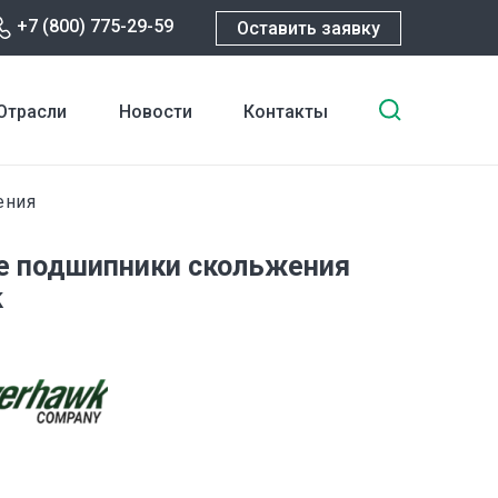
+7 (800) 775-29-59
Оставить заявку
Введите
Отрасли
Новости
Контакты
ключевы
слова
для
ения
поиска
е подшипники скольжения
k