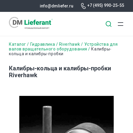
+7 (495) 990-25-55
info@dmliefer.ru
Перейти
Строка
Каталог
Гидравлика
Riverhawk
Устройства для
к
валов вращательного оборудования
Калибры-
кольца и калибры-пробки
основному
навигации
содержанию
Калибры-кольца и калибры-пробки
Riverhawk