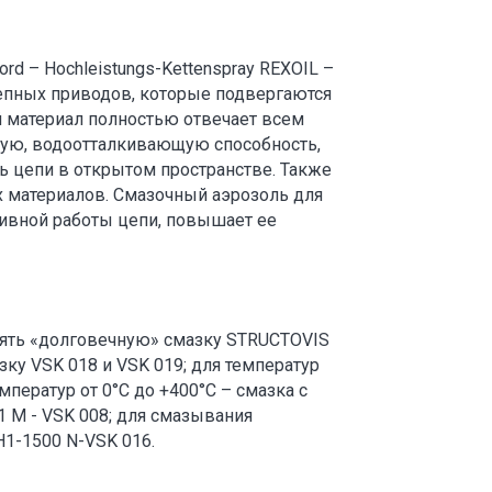
d – Hochleistungs-Kettenspray REXOIL –
епных приводов, которые подвергаются
 материал полностью отвечает всем
ную, водоотталкивающую способность,
ть цепи в открытом пространстве. Также
х материалов. Смазочный аэрозоль для
тивной работы цепи, повышает ее
ять «долговечную» смазку STRUCTOVIS
зку VSK 018 и VSK 019; для температур
емператур от 0°C до +400°C – смазка с
 M - VSK 008; для смазывания
1-1500 N-VSK 016.