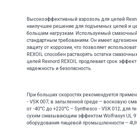
Высокоэффективный аэрозоль для цепей Rexnor
наилучшее решение для подъемных цепей и ц
большим нагрузкам. Используемый смазочный
стандартным требованиям. Он имеет адгезион
защиту от коррозии, что позволяет использова
REXOIL способен растворять остатки смазочны
цепей Rexnord REXOIL продлевает срок эффек
надежность и безопасность.
При больших скоростях рекомендуется примен
- VSK 007; в запыленной среде – восковую сма
от -40°C до +220°C – Synthesco - VSK 012; для т
сухим смазывающим эффектом Wolfrasyn UL 91
оборудования пищевой промышленности – 4UH