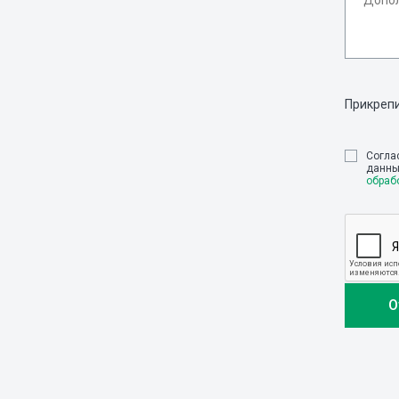
Прикреп
Cогла
данны
обраб