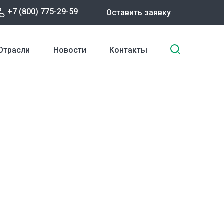
+7 (800) 775-29-59
Оставить заявку
Введите
Отрасли
Новости
Контакты
ключевы
слова
для
поиска