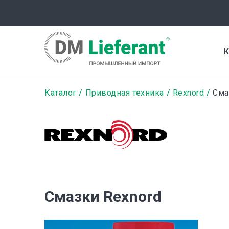
Перейти
к
основному
содержанию
К
Строка
Каталог
Приводная техника
Rexnord
Сма
навигации
Смазки Rexnord