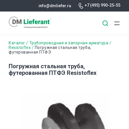
+7 (495) 990-25-55
info@dmliefer.ru
Перейти
Строка
Каталог
Трубопроводная и запорная арматура
к
Resistoflex
Погружная стальная труба,
футерованная ПТФЭ
основному
навигации
содержанию
Погружная стальная труба,
футерованная ПТФЭ Resistoflex