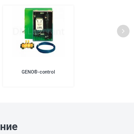
GENO®-control
ание