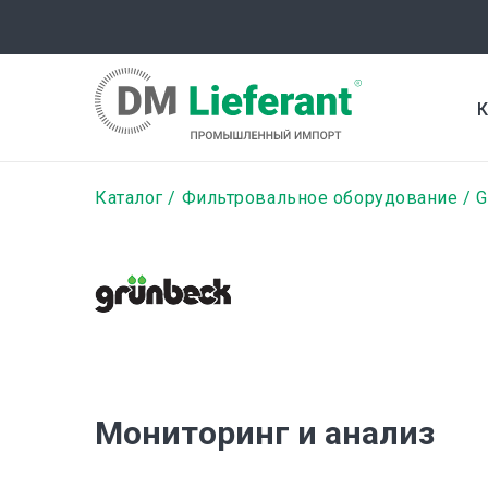
Перейти
к
основному
содержанию
К
Строка
Каталог
Фильтровальное оборудование
G
навигации
Мониторинг и анализ