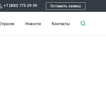
+7 (800) 775-29-59
Оставить заявку
Введите
Отрасли
Новости
Контакты
ключевы
слова
для
поиска