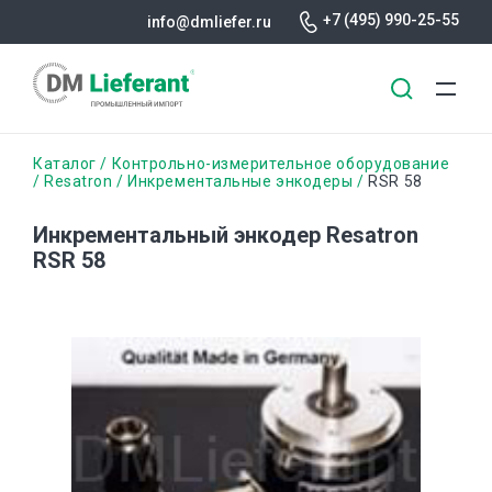
+7 (495) 990-25-55
info@dmliefer.ru
Перейти
Строка
Каталог
Контрольно-измерительное оборудование
к
Resatron
Инкрементальные энкодеры
RSR 58
основному
навигации
содержанию
Инкрементальный энкодер Resatron
RSR 58