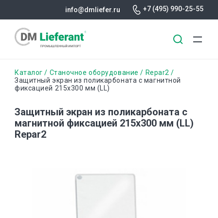
+7 (495) 990-25-55
info@dmliefer.ru
Перейти
Строка
Каталог
Станочное оборудование
Repar2
к
Защитный экран из поликарбоната с магнитной
фиксацией 215x300 мм (LL)
основному
навигации
содержанию
Защитный экран из поликарбоната с
магнитной фиксацией 215x300 мм (LL)
Repar2