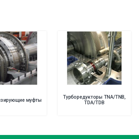
Турборедукторы TNA/TNB,
изирующие муфты
TDA/TDB