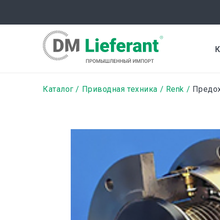
Перейти
к
основному
содержанию
К
Строка
Каталог
Приводная техника
Renk
Предох
навигации