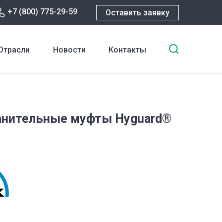
+7 (800) 775-29-59
Оставить заявку
Введите
Отрасли
Новости
Контакты
ключевы
слова
для
поиска
анительные муфты Hyguard®