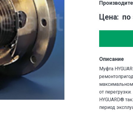
Производите
Цена
по
Описание
Муфта HYGUAR
ремонтопригод
максимальному
от перегрузки
HYGUARD® такж
период эксплу