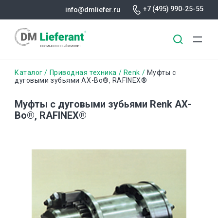
+7 (495) 990-25-55
info@dmliefer.ru
Перейти
Строка
Каталог
Приводная техника
Renk
Муфты с
к
дуговыми зубьями AX-Bo®, RAFINEX®
основному
навигации
содержанию
Муфты с дуговыми зубьями Renk AX-
Bo®, RAFINEX®