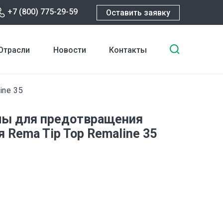
+7 (800) 775-29-59
Оставить заявку
Введите
Отрасли
Новости
Контакты
ключевы
слова
для
ine 35
поиска
лы для предотвращения
 Rema Tip Top Remaline 35