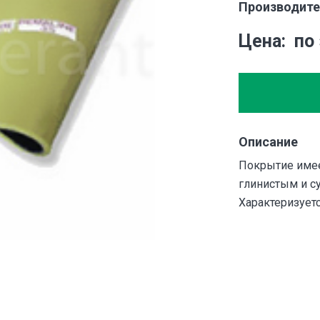
Производите
Цена
по
Описание
Покрытие имее
глинистым и с
Характеризуетс