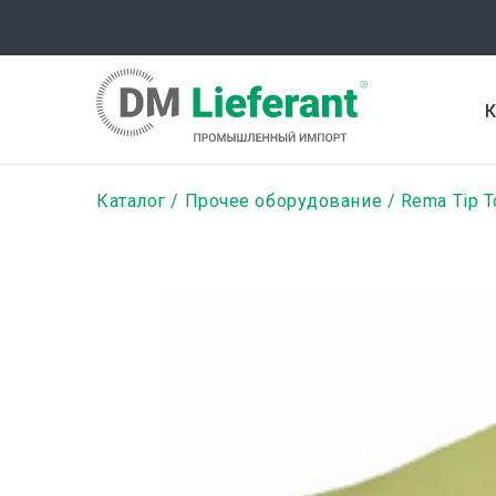
Перейти
к
основному
содержанию
К
Строка
Каталог
Прочее оборудование
Rema Tip T
навигации