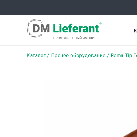
Перейти
к
основному
содержанию
К
Строка
Каталог
Прочее оборудование
Rema Tip T
навигации