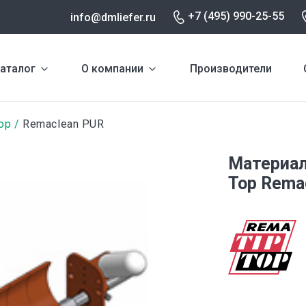
+7 (495) 990-25-55
info@dmliefer.ru
аталог
О компании
Производители
op
Remaclean PUR
Материал
Top Rema