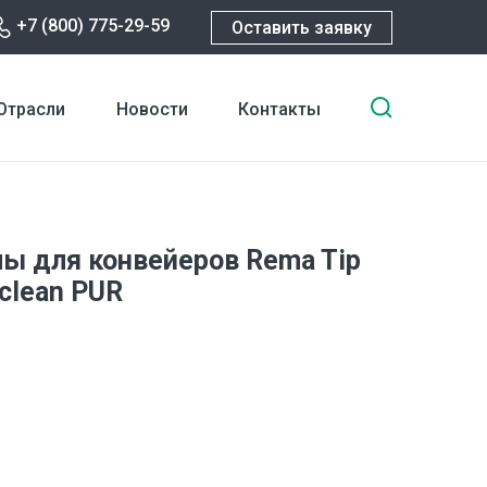
+7 (800) 775-29-59
Оставить заявку
Введите
Отрасли
Новости
Контакты
ключевы
слова
для
поиска
ы для конвейеров Rema Tip
clean PUR