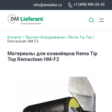
+7 (495) 990-25-55
info@dmliefer.ru
Перейти
Строка
Каталог
Прочее оборудование
Rema Tip Top
к
Remaclean HM-F2
основному
навигации
содержанию
Материалы для конвейеров Rema Tip
Top Remaclean HM-F2