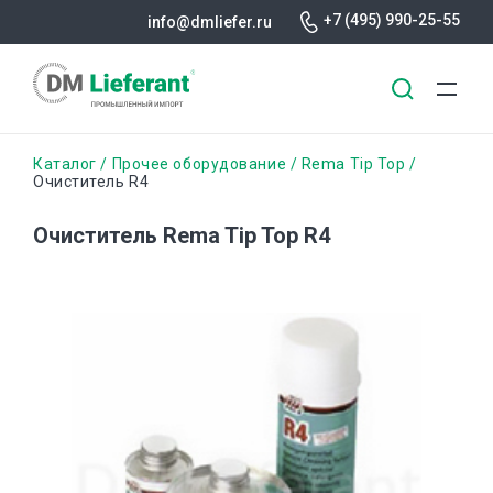
+7 (495) 990-25-55
info@dmliefer.ru
Перейти
Строка
Каталог
Прочее оборудование
Rema Tip Top
к
Очиститель R4
основному
навигации
содержанию
Очиститель Rema Tip Top R4