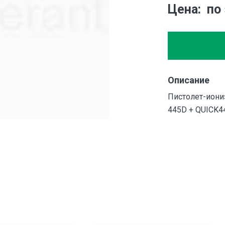
Цена
по
Описание
Пистолет-иониз
445D + QUICK4