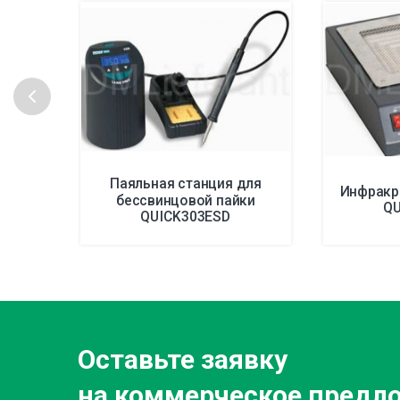
Паяльная станция для
Инфракр
бессвинцовой пайки
QU
QUICK303ESD
Оставьте заявку
на коммерческое предл