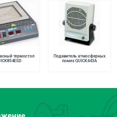
асный термостол
Подавитель атмосферных
ICK854ESD
помех QUICK443A
ожение