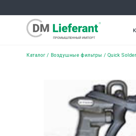
Перейти
к
основному
содержанию
К
Строка
Каталог
Воздушные фильтры
Quick Solde
навигации