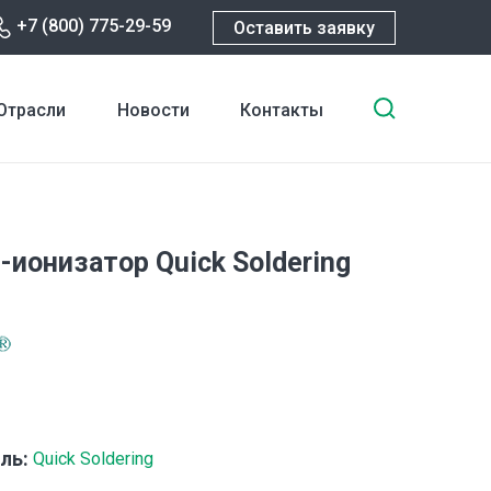
+7 (800) 775-29-59
Оставить заявку
Введите
Отрасли
Новости
Контакты
ключевы
слова
для
поиска
-ионизатор Quick Soldering
ль:
Quick Soldering