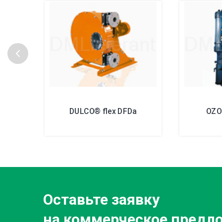
DULCO® flex DFDa
OZO
Оставьте заявку
на коммерческое предл