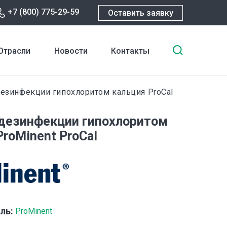
+7 (800) 775-29-59
Оставить заявку
Введите
Отрасли
Новости
Контакты
ключевы
слова
для
езинфекции гипохлоритом кальция ProCal
поиска
дезинфекции гипохлоритом
ProMinent ProCal
ль:
ProMinent