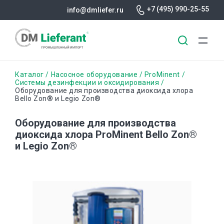
+7 (495) 990-25-55
info@dmliefer.ru
Перейти
Строка
Каталог
Насосное оборудование
ProMinent
к
Системы дезинфекции и оксидирования
Оборудование для производства диоксида хлора
основному
навигации
Bello Zon® и Legio Zon®
содержанию
Оборудование для производства
диоксида хлора ProMinent Bello Zon®
и Legio Zon®