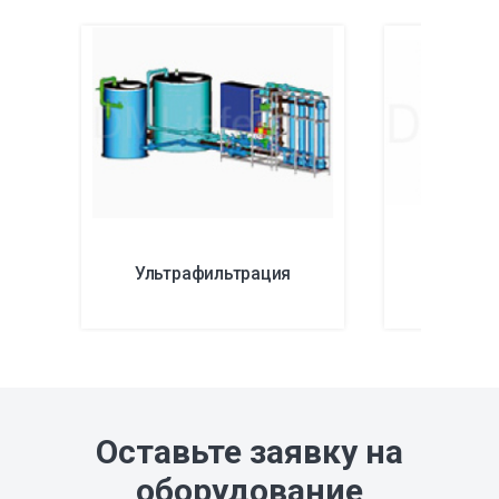
Ультрафильтрация
Наноф
Оставьте заявку на
оборудование