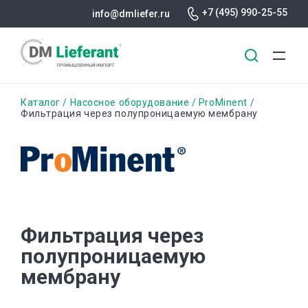
+7 (495) 990-25-55
info@dmliefer.ru
Перейти
Строка
Каталог
Насосное оборудование
ProMinent
к
Фильтрация через полупроницаемую мембрану
основному
навигации
содержанию
Фильтрация через
полупроницаемую
мембрану