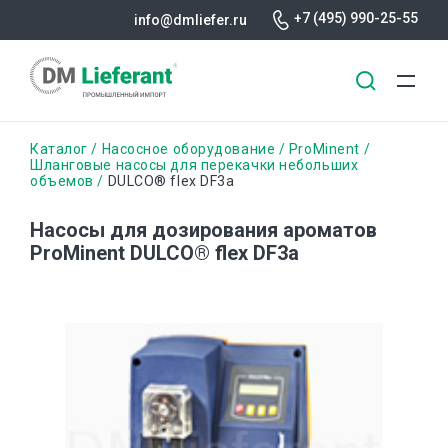
+7 (495) 990-25-55
info@dmliefer.ru
Перейти
Строка
Каталог
Насосное оборудование
ProMinent
к
Шланговые насосы для перекачки небольших
объемов
DULCO® flex DF3a
основному
навигации
содержанию
Насосы для дозирования ароматов
ProMinent DULCO® flex DF3a