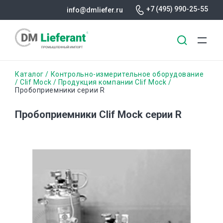
+7 (495) 990-25-55
info@dmliefer.ru
Перейти
Строка
Каталог
Контрольно-измерительное оборудование
к
Clif Mock
Продукция компании Clif Mock
Пробоприемники серии R
основному
навигации
содержанию
Пробоприемники Clif Mock серии R