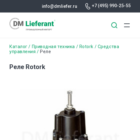
+7 (495) 990-25-55
info@dmliefer.ru
Перейти
Строка
Каталог
Приводная техника
Rotork
Средства
к
управления
Реле
основному
навигации
содержанию
Реле Rotork