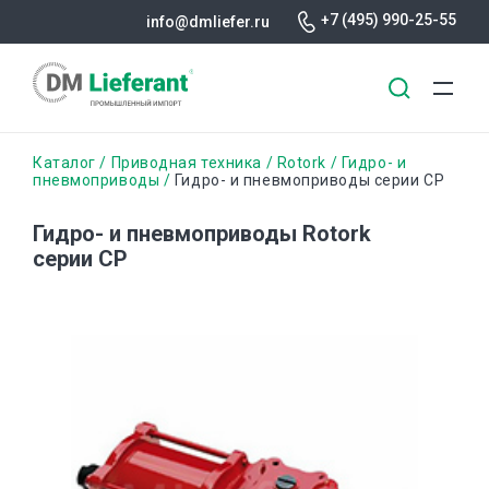
+7 (495) 990-25-55
info@dmliefer.ru
Перейти
Строка
Каталог
Приводная техника
Rotork
Гидро- и
к
пневмоприводы
Гидро- и пневмоприводы серии CP
основному
навигации
содержанию
Гидро- и пневмоприводы Rotork
серии CP