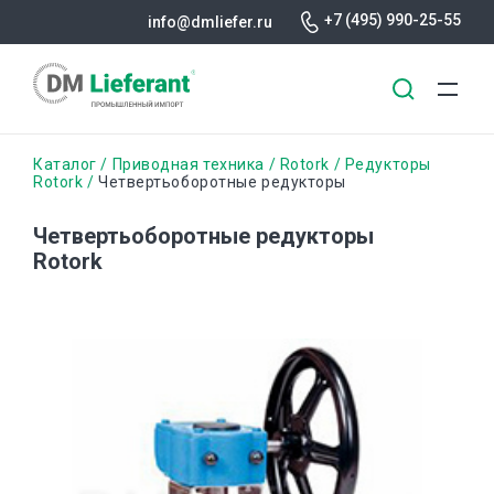
+7 (495) 990-25-55
info@dmliefer.ru
Перейти
Строка
Каталог
Приводная техника
Rotork
Редукторы
к
Rotork
Четвертьоборотные редукторы
основному
навигации
содержанию
Четвертьоборотные редукторы
Rotork