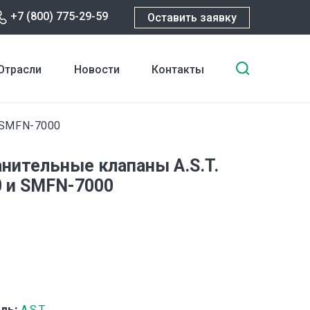
+7 (800) 775-29-59
Оставить заявку
Введите
Отрасли
Новости
Контакты
ключевы
слова
для
 SMFN-7000
поиска
нительные клапаны A.S.T.
 и SMFN-7000
ль:
A.S.T.