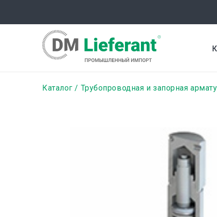
Перейти
к
основному
содержанию
К
Строка
Каталог
Трубопроводная и запорная армат
навигации