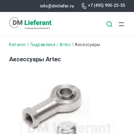
+7 (495) 990-25-55
info@dmliefer.ru
Перейти
Строка
Каталог
Гидравлика
Artec
Аксессуары
к
основному
навигации
Аксессуары Artec
содержанию