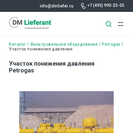
+7 (495) 990-25-55
info@dmliefer.ru
Перейти
Строка
Каталог
Фильтровальное оборудование
Petrogas
к
Участок понижения давления
основному
навигации
содержанию
Участок понижения давления
Petrogas