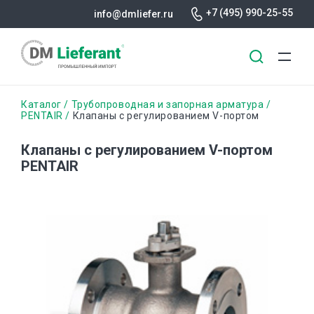
+7 (495) 990-25-55
info@dmliefer.ru
Перейти
Строка
Каталог
Трубопроводная и запорная арматура
к
PENTAIR
Клапаны с регулированием V-портом
основному
навигации
содержанию
Клапаны с регулированием V-портом
PENTAIR