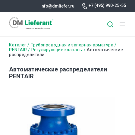
+7 (495) 990-25-55
info@dmliefer.ru
Перейти
Строка
Каталог
Трубопроводная и запорная арматура
к
PENTAIR
Регулирующие клапаны
Автоматические
распределители
основному
навигации
содержанию
Автоматические распределители
PENTAIR